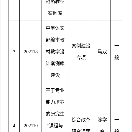
战略转型
案例库
中学语文
部编本教
案例建设
一
3
202118
材教学设
马双
专项
般
计案例库
建设
基于专业
能力培养
的研究生
综合改革
陈学
一
4
202110
“课程与
研究课题
峰
般