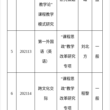
教学论”
课程教学
模式研究
“
课程思
第一外国
政
”教学
刘北
一
5
202113
语（英
改革研究
方
般
语）
专项
“
课程思
跨文化交
政
”教学
一
6
202114
程黎
际
改革研究
般
专项