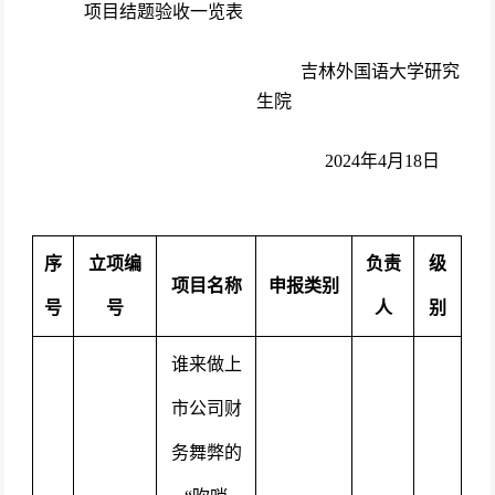
项目结题
验收一览表
吉林外国语大学研究
生院
2024年4月18日
序
立项编
负责
级
项目
名称
申报类别
号
号
人
别
谁来做上
市公司财
务舞弊的