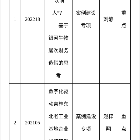
“吹哨
人”？
案例建设
重
1
202218
刘静
——基于
专项
点
银河生物
屡次财务
造假的思
考
数字化驱
动吉林东
北老工业
案例建设
赵梓
重
2
202105
基地企业
专项
翔
点